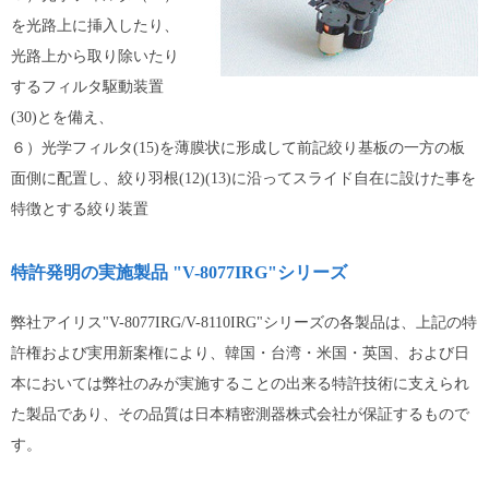
を光路上に挿入したり、
光路上から取り除いたり
するフィルタ駆動装置
(30)とを備え、
６）光学フィルタ(15)を薄膜状に形成して前記絞り基板の一方の板
面側に配置し、絞り羽根(12)(13)に沿ってスライド自在に設けた事を
特徴とする絞り装置
特許発明の実施製品 "V-8077IRG"シリーズ
弊社アイリス"V-8077IRG/V-8110IRG"シリーズの各製品は、上記の特
許権および実用新案権により、韓国・台湾・米国・英国、および日
本においては弊社のみが実施することの出来る特許技術に支えられ
た製品であり、その品質は日本精密測器株式会社が保証するもので
す。