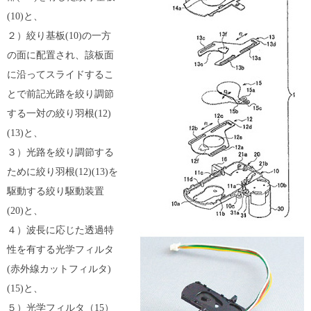
(10)と、
２）絞り基板(10)の一方
の面に配置され、該板面
に沿ってスライドするこ
とで前記光路を絞り調節
する一対の絞り羽根(12)
(13)と、
３）光路を絞り調節する
ために絞り羽根(12)(13)を
駆動する絞り駆動装置
(20)と、
４）波長に応じた透過特
性を有する光学フィルタ
(赤外線カットフィルタ)
(15)と、
５）光学フィルタ（15）