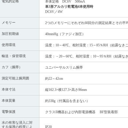
電気的定格
本体定格 DC6V 500mA
単3形アルカリ乾電池4本使用時
DC6V／4W
メモリー
2つのメモリーにそれぞれ60回分の測定結果とその平
加圧初期値
40mmHg（ファジィ加圧）
使用環境
温度：10～40℃、相対湿度：15～85％RH（結露なき
輸送・保管環境
温度：－20～60℃、相対湿度：10～95％RH（結露な
カフ（腕帯）
ユニバーサルスリム腕帯
測定可能上腕周囲
約22～42cm
本体寸法
縦162.3×横127.3×高さ96mm
本体質量
約338g（付属品を含まない）
電撃保護
クラスII機器および内部電源機器 BF型装着部
水の有害な浸入に対
する保護の程度によ
IP20