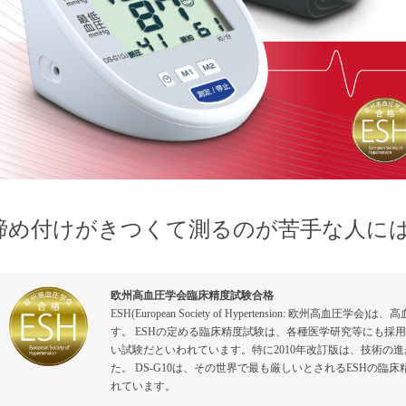
締め付けがきつくて測るのが苦手な人に
欧州高血圧学会臨床精度試験合格
ESH(European Society of Hypertension: 欧
す。 ESHの定める臨床精度試験は、各種医学研究等にも採
い試験だといわれています。特に2010年改訂版は、技術の
た。 DS-G10は、その世界で最も厳しいとされるESHの
れています。