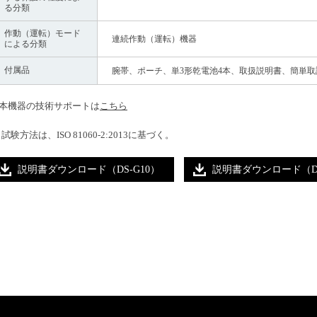
る分類
作動（運転）モード
連続作動（運転）機器
による分類
付属品
腕帯、ポーチ、単3形乾電池4本、取扱説明書、簡単
本機器の技術サポートは
こちら
1 試験方法は、ISO 81060-2:2013に基づく。
説明書ダウンロード（DS-G10）
説明書ダウンロード（DS