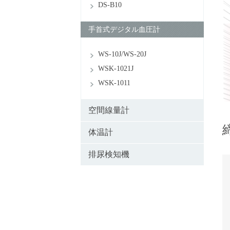
DS-B10
手首式デジタル血圧計
WS-10J/WS-20J
WSK-1021J
WSK-1011
空間線量計
体温計
排尿検知機