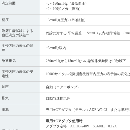
測定範囲
40～180mmHg（最低血圧）
40～160拍／分（脈拍）
精度
±3mmHg(圧力) ±5%(脈拍)
臨床性能試験による
聴診に対する 平均誤差 ±5mmHg以内/標準偏差 8m
血圧測定の誤差*¹
腕帯内圧力表示の誤
±3mmHg以内
差
急速排気
260mmHgから15mmHgへの急速排気時間は10秒以下
腕帯内圧力表示の安
10000サイクル模擬測定後腕帯内圧力の表示値の変化は
定性
加圧
自動（エアーポンプ）
排気
自動急速排気弁
電源
専用ACアダプタ（モデル：ADP-W5-03）または単3
専用ACアダプタ使用時
アダプタ定格 AC100-240V 50/60Hz 0.12A