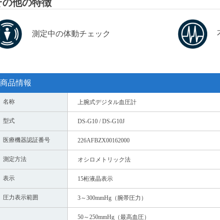
その他の特徴
測定中の体動チェック
商品情報
名称
上腕式デジタル血圧計
型式
DS-G10 / DS-G10J
医療機器認証番号
226AFBZX00162000
測定方法
オシロメトリック法
表示
15桁液晶表示
圧力表示範囲
3～300mmHg（腕帯圧力）
50～250mmHg（最高血圧）