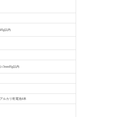
mHg以内
±3mmHg以内
形アルカリ乾電池4本