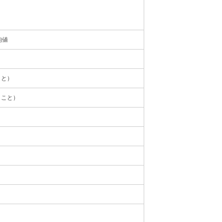
均値
こと）
きこと）