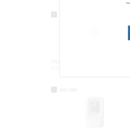
BO-950/BO-950BT/BO-950NF
呼吸数も測定可能・体重約10kgの幼児
れるパルスオキシメータ
BO-300