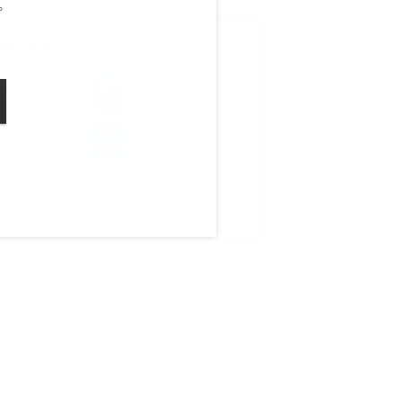
。
BO-650
ゆるシーン、あらゆる用途で