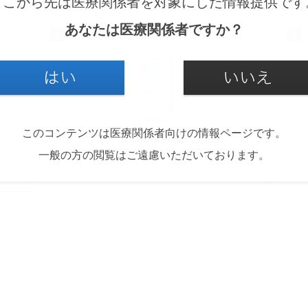
ここから先は医療関係者を対象にした情報提供です
あなたは医療関係者ですか？
BO-750/BO-750BT
このコンテンツは医療関係者向けの情報ページです。
も測
より高品質・プロフェッショナル向け最新モ
あら
一般の方の閲覧はご遠慮いただいております。
デル