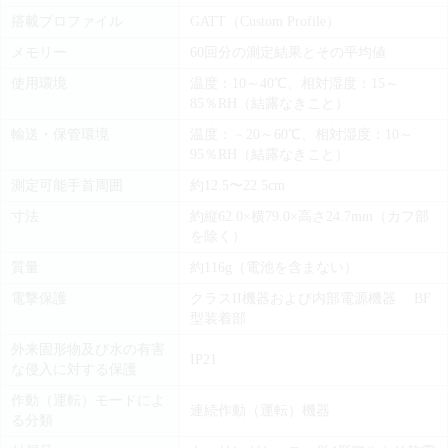
搭載プロファイル
GATT（Custom Profile）
メモリー
60回分の測定結果とその平均値
使用環境
温度：10～40℃、相対湿度：15～
85％RH（結露なきこと）
輸送・保管環境
温度：－20～60℃、相対湿度：10～
95％RH（結露なきこと）
測定可能手首周囲
約12.5〜22.5cm
寸法
約縦62.0×横79.0×高さ24.7mm（カフ部
を除く）
質量
約116g（電池を含まない）
電撃保護
クラスII機器および内部電源機器 BF
型装着部
外来固形物及び水の有害
IP21
な侵入に対する保護
作動（運転）モードによ
連続作動（運転）機器
る分類