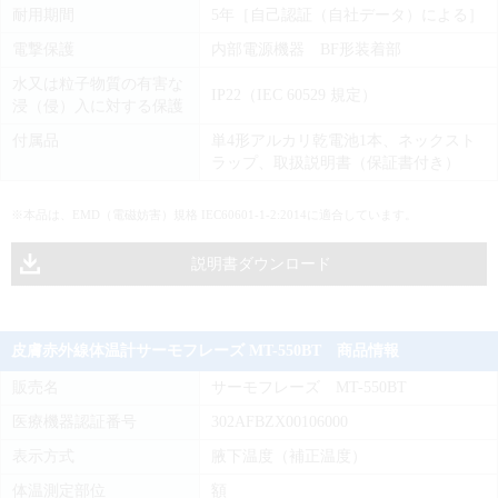
耐用期間
5年［自己認証（自社データ）による］
電撃保護
内部電源機器 BF形装着部
水又は粒子物質の有害な
IP22（IEC 60529 規定）
浸（侵）入に対する保護
付属品
単4形アルカリ乾電池1本、ネックスト
ラップ、取扱説明書（保証書付き）
※本品は、EMD（電磁妨害）規格 IEC60601-1-2:2014に適合しています。
説明書ダウンロード
皮膚赤外線体温計サーモフレーズ MT-550BT 商品情報
販売名
サーモフレーズ MT-550BT
医療機器認証番号
302AFBZX00106000
表示方式
腋下温度（補正温度）
体温測定部位
額