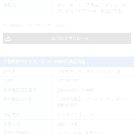
付属品
腕帯、ポーチ、専用ACアダプタ、単3
形アルカリ乾電池4本、取扱説明書
*1 試験方法は、ISO 81060-2:2013 に基づく。
説明書ダウンロード
手首式デジタル血圧計 WS-M50BT 商品情報
販売名
手首式デジタル血圧計 WS-M50BT
モデル
WS-M50BT
医療機器認証番号
230AGBZX00069000
医療機器の分類
管理医療機器 クラスⅡ 特定保守管
理医療機器
測定方法
オシロメトリック法
測定方式
加圧中測定
圧力表示範囲
3～300mmHg（腕帯圧力）