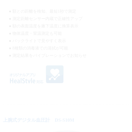
● 額との距離を検知、最短1秒で測定
● 測定距離センサー内蔵で正確性アップ
● 額の表面温度を腋下温度に換算表示
● 物体温度・室温測定も可能
● バックライトで見やすく表示
● 8種類の消毒液での清拭が可能
● 測定結果をバイブレーションでお知らせ
上腕式デジタル血圧計 DS-S10M