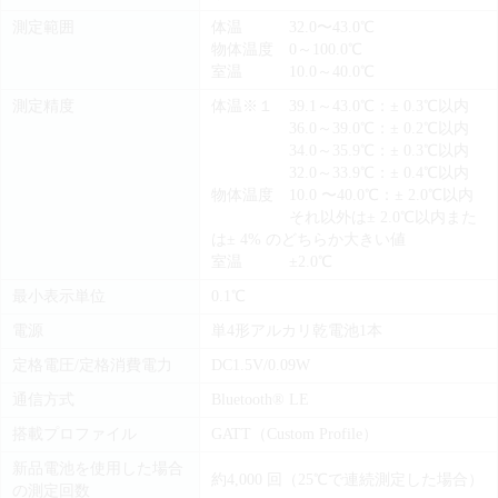
測定範囲
体温 32.0〜43.0℃
物体温度 0～100.0℃
室温 10.0～40.0℃
測定精度
体温
※１
39.1～43.0℃：± 0.3℃以内
36.0～39.0℃：± 0.2℃以内
34.0～35.9℃：± 0.3℃以内
32.0～33.9℃：± 0.4℃以内
物体温度 10.0 〜40.0℃：± 2.0℃以内
それ以外は± 2.0℃以内また
は± 4% のどちらか大きい値
室温 ±2.0℃
最小表示単位
0.1℃
電源
単4形アルカリ乾電池1本
定格電圧/定格消費電力
DC1.5V/0.09W
通信方式
Bluetooth® LE
搭載プロファイル
GATT（Custom Profile）
新品電池を使用した場合
約4,000 回（25℃で連続測定した場合）
の測定回数