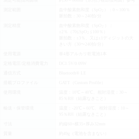
測定可能指周囲長
約30～60mm（爪付け根部指周囲）参考
測定範囲
血中酸素飽和度（SpO
）：0～100％
2
脈拍数：30～240拍/分
測定精度
血中酸素飽和度（SpO
）：
2
±2％（70≦SpO
≦100％）
2
脈拍数：±3％、又は±1ディジットの大
きい方（30〜240拍/分）
使用電源
単4形アルカリ乾電池1本
定格電圧/定格消費電力
DC1.5V/0.09W
通信方式
Bluetooth® LE
搭載プロファイル
GATT（Custom Profile）
使用環境
温度：10℃～40℃、相対湿度：30～
85％RH（結露なきこと）
輸送・保管環境
温度：-20℃～60℃、相対湿度：10～
95％RH（結露なきこと）
寸法
約縦60×横35×厚み32mm
質量
約49g（電池を含まない）