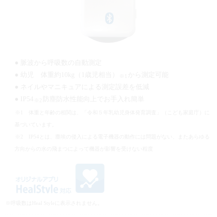
● 脈波から呼吸数の自動測定
● 幼児 体重約10kg（1歳児相当）
から測定可能
※1
● ネイルやマニキュアによる測定誤差を低減
● IP54
防塵防水性能向上でお手入れ簡単
※2
※1 体重と年齢の相関は、「令和５年乳幼児身体発育調査」（こども家庭庁）に
基づいています。
※2 IP54とは、塵埃の侵入による電子機器の動作には問題がない、またあらゆる
方向からの水の飛まつによって機器が影響を受けない程度
※呼吸数はHeal Styleに表示されません。