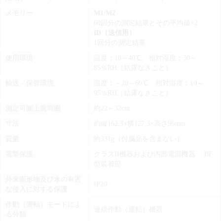
メモリー
M1/M2
60回分の測定結果とその平均値×2
ID（送信用）
1回分の測定結果
使用環境
温度：10～40℃、相対湿度：30～
85％RH（結露なきこと）
輸送・保管環境
温度：－20～60℃、相対湿度：10～
95％RH（結露なきこと）
測定可能上腕周囲
約22～32cm
寸法
約縦162.3×横127.3×高さ96mm
質量
約331g（付属品を含まない）
電撃保護
クラスII機器および内部電源機器 BF
型装着部
外来固形物及び水の有害
IP20
な侵入に対する保護
作動（運転）モードによ
連続作動（運転）機器
る分類