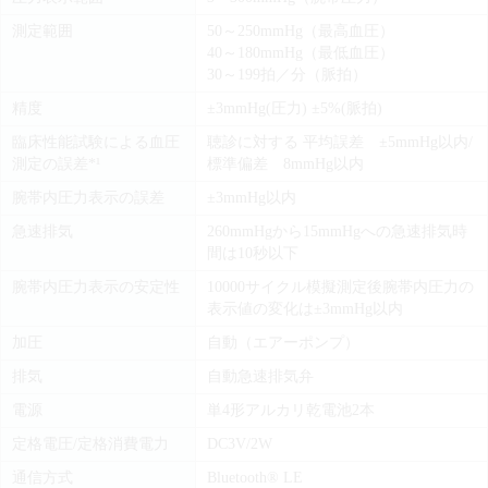
測定範囲
50～250mmHg（最高血圧）
40～180mmHg（最低血圧）
30～199拍／分（脈拍）
精度
±3mmHg(圧力) ±5%(脈拍)
臨床性能試験による血圧
聴診に対する 平均誤差 ±5mmHg以内/
測定の誤差*¹
標準偏差 8mmHg以内
腕帯内圧力表示の誤差
±3mmHg以内
急速排気
260mmHgから15mmHgへの急速排気時
間は10秒以下
腕帯内圧力表示の安定性
10000サイクル模擬測定後腕帯内圧力の
表示値の変化は±3mmHg以内
加圧
自動（エアーポンプ）
排気
自動急速排気弁
電源
単4形アルカリ乾電池2本
定格電圧/定格消費電力
DC3V/2W
通信方式
Bluetooth® LE