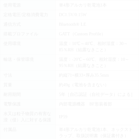
使用電源
単4形アルカリ乾電池1本
定格電圧/定格消費電力
DC1.5V/0.15W
通信方式
Bluetooth® LE
搭載プロファイル
GATT（Custom Profile）
使用環境
温度：10℃～40℃、相対湿度：30～
85％RH（結露なきこと）
輸送・保管環境
温度：-20℃～60℃、相対湿度：10～
95％RH（結露なきこと）
寸法
約縦71×横33×厚み35.5mm
質量
約49g（電池を含まない）
耐用期間
5年［自己認証（自社データ）による］
電撃保護
内部電源機器 BF形装着部
水又は粒子物質の有害な
IP59
浸（侵）入に対する保護
付属品
単4形アルカリ乾電池1本、ネックスト
ラップ、取扱説明書（保証書付き）