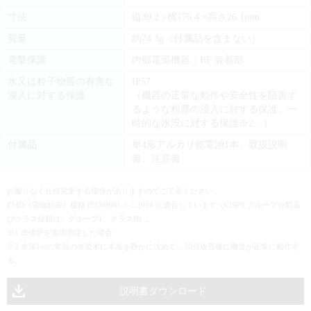
寸法
縦39.2 ×横176.4 ×高さ26.1mm
質量
約74.3g（付属品を含まない）
電撃保護
内部電源機器：BF 装着部
水又は粒子物質の有害な
IP57
浸入に対する保護
（機器の正常な動作や安全性を阻害す
るような粉塵の浸入に対する保護。一
時的な水没に対する保護※2。）
付属品
単4形アルカリ乾電池1本、取扱説明
書、注意書
お断りなく仕様変更する場合がありますのでご了承ください。
EMD（電磁妨害）規格 IEC60601-1-2:2014 に適合しています（CISPR グループ分類及
びクラス分類は、グループ1、クラスB）。
※1 黒体炉を実測測定した場合
※2 水深1mの常温の水道水に本品を静かに沈めて、30分放置後に機器が正常に動作す
る。
説明書ダウンロード