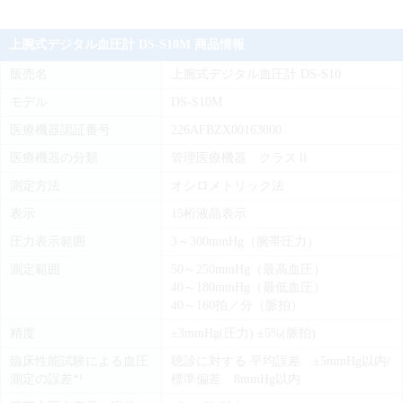
上腕式デジタル血圧計 DS-S10M 商品情報
販売名
上腕式デジタル血圧計 DS-S10
モデル
DS-S10M
医療機器認証番号
226AFBZX00163000
医療機器の分類
管理医療機器 クラスⅡ
測定方法
オシロメトリック法
表示
15桁液晶表示
圧力表示範囲
3～300mmHg（腕帯圧力）
測定範囲
50～250mmHg（最高血圧）
40～180mmHg（最低血圧）
40～160拍／分（脈拍）
精度
±3mmHg(圧力) ±5%(脈拍)
臨床性能試験による血圧
聴診に対する 平均誤差 ±5mmHg以内/
測定の誤差*¹
標準偏差 8mmHg以内