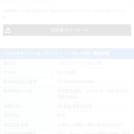
※本機器は、EMD（電磁妨害）規格IEC60601-1-2:2014+A1：2020 に適合していま
す。
説明書ダウンロード
パルスオキシメータ パルスフィット BO-750BT 商品情報
販売名
パルスフィット BO-750
モデル
BO-750BT
医療機器認証番号
227AGBZX00046000
医療機器の分類
管理医療機器 クラスⅡ 特定保守管
理医療機器
測定方法
2波長血液吸光度法
測定部位
指先
測定対象患者
小児(6～12歳)～成人(新生児は不可)