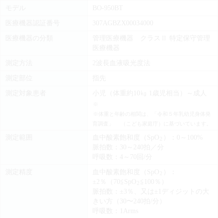
モデル
BO-950BT
医療機器認証番号
307AGBZX00034000
医療機器の分類
管理医療機器 クラスⅡ 特定保守管理
医療機器
測定方法
2波長血液吸光度法
測定部位
指先
測定対象患者
小児（体重約10㎏ 1歳児相当）～成人
※
※体重と年齢の相関は、「令和５年乳幼児身体発
育調査」 （こども家庭庁）に基づいています。
測定範囲
血中酸素飽和度（SpO
）：0～100%
2
脈拍数：30～240拍／分
呼吸数：4～70回/分
測定精度
血中酸素飽和度（SpO
）：
2
±2％（70≦SpO
≦100％）
2
脈拍数：±3％、又は±1ディジットの大
きい方（30〜240拍/分）
呼吸数：1Arms