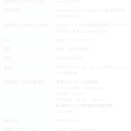
腕帯内圧力表示の誤差
±3mmHg以内
急速排気
260mmHgから15mmHgへの急速排気時
間は10秒以下
腕帯内圧力表示の安定性
10000サイクル模擬測定後腕帯内圧力の
表示値の変化は±3mmHg以内
加圧
自動（エアーポンプ）
減圧
自動（電子制御弁）
排気
自動急速排気弁
電源
専用ACアダプタ または単3形アルカ
リ乾電池4本
定格電圧/定格消費電力
専用ACアダプタ使用時
アダプタ定格 AC100-240V
50/60Hz 0.12A
本体定格 DC6V 500mA
単3形アルカリ乾電池4本使用時
DC6V/4W
通信方式
Bluetooth® LE
搭載プロファイル
GATT（Custom Profile）