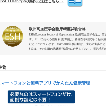
ISSEI HealStyleの操作方法はこちら →
欧州高血圧学会臨床精度試験合格
ESH(European Society of Hypertension: 欧
す。 ESHの定める臨床精度試験は、各種医学研究等にも採
だといわれています。特に2010年改訂版は、技術の進歩にと
S10は、そのESHの臨床精度試験に合格しており、測定精度
特徴
スマートフォンと無料アプリでかんたん健康管理