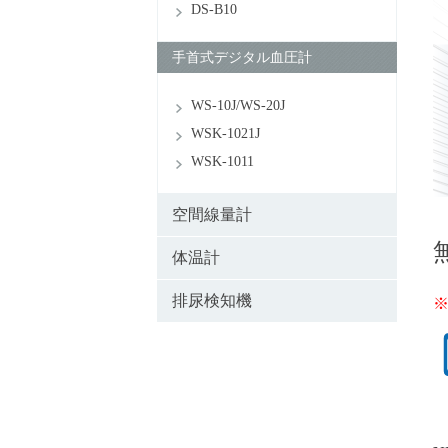
DS-B10
手首式デジタル血圧計
WS-10J/WS-20J
WSK-1021J
WSK-1011
空間線量計
体温計
排尿検知機