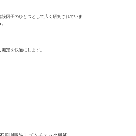
危険因子のひとつとして広く研究されていま
う。
し測定を快適にします。
不規則脈波リズムチェック機能