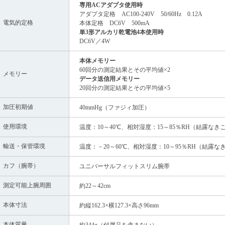
専用ACアダプタ使用時
アダプタ定格 AC100-240V 50/60Hz 0.12A
電気的定格
本体定格 DC6V 500mA
単3形アルカリ乾電池4本使用時
DC6V／4W
本体メモリー
60回分の測定結果とその平均値×2
メモリー
データ送信用メモリー
20回分の測定結果とその平均値×5
加圧初期値
40mmHg（ファジィ加圧）
使用環境
温度：10～40℃、相対湿度：15～85％RH（結露なき
輸送・保管環境
温度：－20～60℃、相対湿度：10～95％RH（結露な
カフ（腕帯）
ユニバーサルフィットスリム腕帯
測定可能上腕周囲
約22～42cm
本体寸法
約縦162.3×横127.3×高さ96mm
本体質量