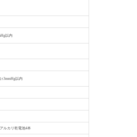
mHg以内
±3mmHg以内
形アルカリ乾電池4本