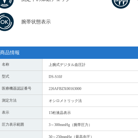
腕帯状態表示
商品情報
名称
上腕式デジタル血圧計
型式
DS-S10J
医療機器認証番号
226AFBZX00163000
測定方法
オシロメトリック法
表示
15桁液晶表示
圧力表示範囲
3～300mmHg（腕帯圧力）
50～250mmHg（最高血圧）