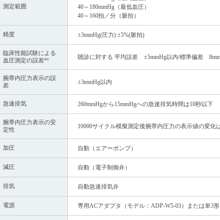
測定範囲
40～180mmHg（最低血圧）
40～160拍／分（脈拍）
精度
±3mmHg(圧力) ±5%(脈拍)
臨床性能試験による
聴診に対する 平均誤差 ±5mmHg以内/標準偏差 8m
血圧測定の誤差*¹
腕帯内圧力表示の誤
±3mmHg以内
差
急速排気
260mmHgから15mmHgへの急速排気時間は10秒以下
腕帯内圧力表示の安
10000サイクル模擬測定後腕帯内圧力の表示値の変化は
定性
加圧
自動（エアーポンプ）
減圧
自動（電子制御弁）
排気
自動急速排気弁
電源
専用ACアダプタ（モデル：ADP-W5-03）または単3