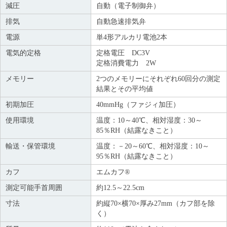
減圧
自動（電子制御弁）
排気
自動急速排気弁
電源
単4形アルカリ電池2本
電気的定格
定格電圧 DC3V
定格消費電力 2W
メモリー
2つのメモリーにそれぞれ60回分の測定
結果とその平均値
初期加圧
40mmHg（ファジィ加圧）
使用環境
温度：10～40℃、相対湿度：30～
85％RH（結露なきこと）
輸送・保管環境
温度：－20～60℃、相対湿度：10～
95％RH（結露なきこと）
カフ
エムカフ®
測定可能手首周囲
約12.5～22.5cm
寸法
約縦70×横70×厚み27mm（カフ部を除
く）