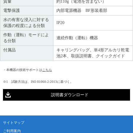
質量
約110g（電池を含まない）
電撃保護
内部電源機器 BF形装着部
水の有害な浸入に対する
IP20
保護の程度による分類
作動（運転）モードによ
連続作動（運転）機器
る分類
付属品
キャリングバッグ、単4形アルカリ乾電
池2本、取扱説明書、クイックガイド
・本機器の技術サポートは
こちら
※1 試験方法は、ISO 81060-2:2013に基づく。
説明書ダウンロード
サイトマップ
ご利用案内