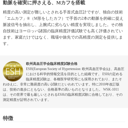
動脈を確実に押さえる、Mカフを搭載
精度の高い測定が難しいとされる手首式血圧計ですが、独自の技術
「エムカフ」®（M形をしたカフ）で手首の2本の動脈を的確に捉え
脈波信号を抽出し、上腕式に劣らない精度を実現しました。その独
自技術はヨーロッパ諸国の臨床精度評価試験でも高く評価されてい
ます。家庭だけではなく、職場や旅先での高精度の測定を提供しま
す。
欧州高血圧学会臨床精度試験合格
ESH(European Society of Hypertension: 欧州高血圧学会)は、高血圧
における科学的情報交流を目的とした組織です。 ESHの定める
臨床精度試験は、各種医学研究等にも採用されており、またそ
れゆえに、非常に難易度の高い試験だといわれています。特に2010年改訂版
は、技術の進歩にともない、合格基準の高いものとなりました。 WSK-1011
は、その世界で最も厳しいとされるESHの臨床精度試験に合格しており、その
測定精度が証明されています。
特徴