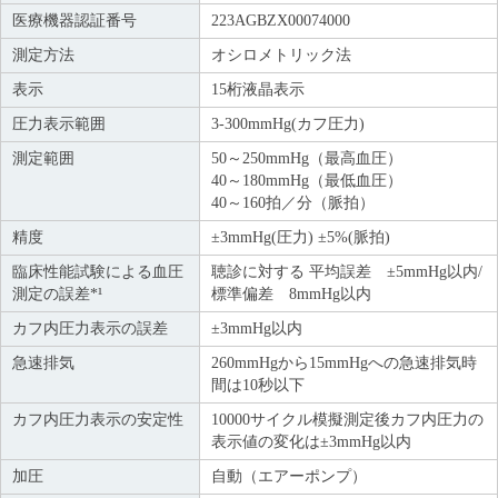
医療機器認証番号
223AGBZX00074000
測定方法
オシロメトリック法
表示
15桁液晶表示
圧力表示範囲
3-300mmHg(カフ圧力)
測定範囲
50～250mmHg（最高血圧）
40～180mmHg（最低血圧）
40～160拍／分（脈拍）
精度
±3mmHg(圧力) ±5%(脈拍)
臨床性能試験による血圧
聴診に対する 平均誤差 ±5mmHg以内/
測定の誤差*¹
標準偏差 8mmHg以内
カフ内圧力表示の誤差
±3mmHg以内
急速排気
260mmHgから15mmHgへの急速排気時
間は10秒以下
カフ内圧力表示の安定性
10000サイクル模擬測定後カフ内圧力の
表示値の変化は±3mmHg以内
加圧
自動（エアーポンプ）