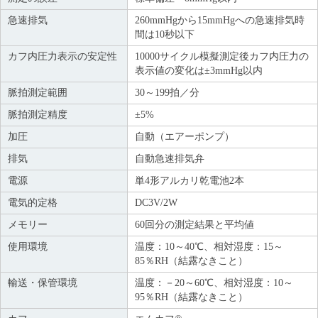
急速排気
260mmHgから15mmHgへの急速排気時
間は10秒以下
カフ内圧力表示の安定性
10000サイクル模擬測定後カフ内圧力の
表示値の変化は±3mmHg以内
脈拍測定範囲
30～199拍／分
脈拍測定精度
±5%
加圧
自動（エアーポンプ）
排気
自動急速排気弁
電源
単4形アルカリ乾電池2本
電気的定格
DC3V/2W
メモリー
60回分の測定結果と平均値
使用環境
温度：10～40℃、相対湿度：15～
85％RH（結露なきこと）
輸送・保管環境
温度：－20～60℃、相対湿度：10～
95％RH（結露なきこと）