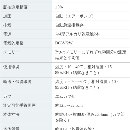
脈拍測定精度
±5%
加圧
自動（エアーポンプ）
排気
自動急速排気弁
電源
単4形アルカリ乾電池2本
電気的定格
DC3V/2W
メモリー
2つのメモリーにそれぞれ60回分の測定
結果と平均値
使用環境
温度：10～40℃、相対湿度：15～
85％RH（結露なきこと）
輸送・保管環境
温度：－20～60℃、相対湿度：10～
95％RH（結露なきこと）
カフ
エムカフ®
測定可能手首周囲
約12.5～22.5cm
本体寸法
約縦64.0×横88.0×厚み26.4mm（カフ部
を除く）
本体質量
約100g（乾電池を除く）