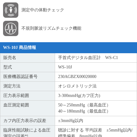
測定中の体動チェック
不規則脈波リズムチェック機能
WS-10J 商品情報
販売名
手首式デジタル血圧計 WS-C1
型式
WS-10J
医療機器認証番号
230AGBZX00020000
測定方法
オシロメトリック法
圧力表示範囲
3-300mmHg(カフ圧力)
血圧測定範囲
50～250mmHg（最高血圧）
40～180mmHg（最低血圧）
カフ内圧力表示の誤差
±3mmHg以内
臨床性能試験による血圧
聴診に対する 平均誤差 ±5mmHg以内/
測定の誤差*¹
標準偏差 8mmHg以内