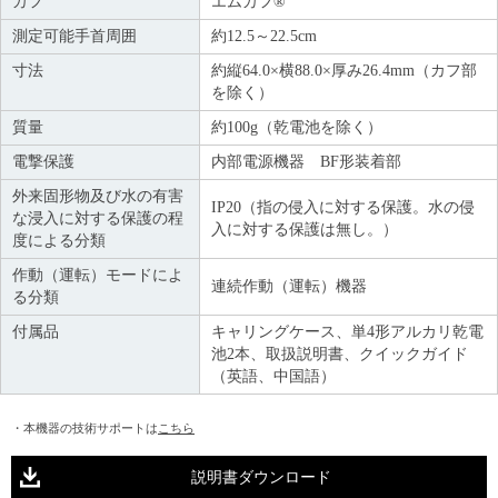
カフ
エムカフ®
測定可能手首周囲
約12.5～22.5cm
寸法
約縦64.0×横88.0×厚み26.4mm（カフ部
を除く）
質量
約100g（乾電池を除く）
電撃保護
内部電源機器 BF形装着部
外来固形物及び水の有害
IP20（指の侵入に対する保護。水の侵
な浸入に対する保護の程
入に対する保護は無し。）
度による分類
作動（運転）モードによ
連続作動（運転）機器
る分類
付属品
キャリングケース、単4形アルカリ乾電
池2本、取扱説明書、クイックガイド
（英語、中国語）
・本機器の技術サポートは
こちら
説明書ダウンロード