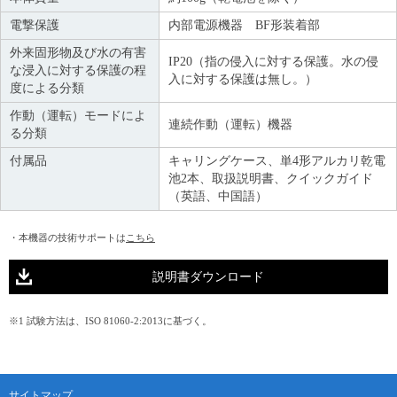
電撃保護
内部電源機器 BF形装着部
外来固形物及び水の有害
IP20（指の侵入に対する保護。水の侵
な浸入に対する保護の程
入に対する保護は無し。）
度による分類
作動（運転）モードによ
連続作動（運転）機器
る分類
付属品
キャリングケース、単4形アルカリ乾電
池2本、取扱説明書、クイックガイド
（英語、中国語）
・本機器の技術サポートは
こちら
説明書ダウンロード
※1 試験方法は、ISO 81060-2:2013に基づく。
サイトマップ