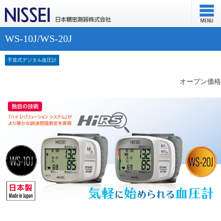
WS-10J/WS-20J
手首式デジタル血圧計
オープン価格