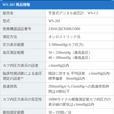
WS-20J 商品情報
販売名
手首式デジタル血圧計 WS-C2
型式
WS-20J
医療機器認証番号
230AGBZX00021000
測定方法
オシロメトリック法
圧力表示範囲
3-300mmHg(カフ圧力)
血圧測定範囲
50～250mmHg（最高血圧）
40～180mmHg（最低血圧）
カフ内圧力表示の誤差
±3mmHg以内
臨床性能試験による血圧
聴診に対する 平均誤差 ±5mmHg以内/
測定の誤差*¹
標準偏差 8mmHg以内
急速排気
260mmHgから15mmHgへの急速排気時
間は10秒以下
カフ内圧力表示の安定性
10000サイクル模擬測定後カフ内圧力の
表示値の変化は±3mmHg以内
脈拍測定範囲
30～199拍／分