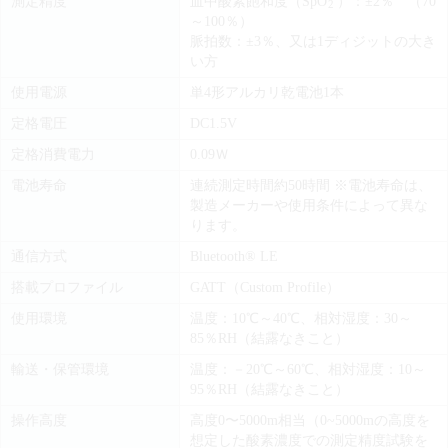
測定精度
血中酸素飽和度（SpO
）：±2％ （70
2
～100％）
脈拍数：±3％、又は1ディジットの大き
い方
使用電源
単4形アルカリ乾電池1本
定格電圧
DC1.5V
定格消費電力
0.09Ｗ
電池寿命
連続測定時間約50時間 ※電池寿命は、
製造メーカーや使用条件によって異な
ります。
通信方式
Bluetooth®️ LE
搭載プロファイル
GATT（Custom Profile）
使用環境
温度：10℃～40℃、相対湿度：30～
85％RH（結露なきこと）
輸送・保管環境
温度：－20℃～60℃、相対湿度：10～
95％RH（結露なきこと）
操作高度
高度0〜5000m相当（0~5000mの高度を
想定した酸素濃度での測定精度試験を