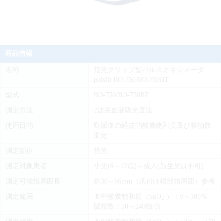
商品情報
名称
指先クリップ型パルスオキシメータ
pulsfit BO-750/BO-750BT
型式
BO-750/BO-750BT
測定方法
2波長血液吸光度法
使用目的
動脈血の経皮的酸素飽和度及び脈拍数
測定
測定部位
指先
測定対象患者
小児(6～12歳)～成人(新生児は不可)
測定可能指周囲長
約30～66mm（爪付け根部指周囲）参考
測定範囲
血中酸素飽和度（SpO
）：0～100％
2
脈拍数：30～240拍/分