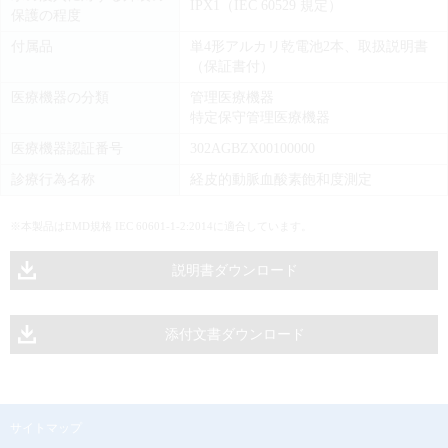
IPX1（IEC 60529 規定）
保護の程度
付属品
単4形アルカリ乾電池2本、取扱説明書
（保証書付）
医療機器の分類
管理医療機器
特定保守管理医療機器
医療機器認証番号
302AGBZX00100000
診療行為名称
経皮的動脈血酸素飽和度測定
※本製品はEMD規格 IEC 60601-1-2:2014に適合しています。
説明書ダウンロード
添付文書ダウンロード
サイトマップ