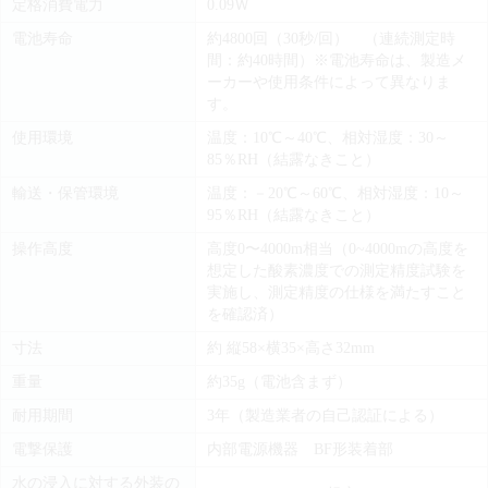
定格消費電力
0.09Ｗ
電池寿命
約4800回（30秒/回） （連続測定時
間：約40時間）※電池寿命は、製造メ
ーカーや使用条件によって異なりま
す。
使用環境
温度：10℃～40℃、相対湿度：30～
85％RH（結露なきこと）
輸送・保管環境
温度：－20℃～60℃、相対湿度：10～
95％RH（結露なきこと）
操作高度
高度0〜4000m相当（0~4000mの高度を
想定した酸素濃度での測定精度試験を
実施し、測定精度の仕様を満たすこと
を確認済）
寸法
約 縦58×横35×高さ32mm
重量
約35g（電池含まず）
耐用期間
3年（製造業者の自己認証による）
電撃保護
内部電源機器 BF形装着部
水の浸入に対する外装の