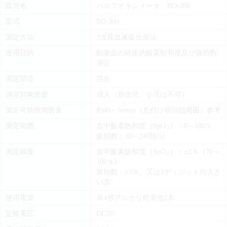
販売名
パルスオキシメータ BO-300
型式
BO-300
測定方法
2波長血液吸光度法
使用目的
動脈血の経皮的酸素飽和度及び脈拍数
測定
測定部位
指先
測定対象患者
成人（新生児、小児は不可）
測定可能指周囲長
約40～66mm（爪付け根部指周囲）参考
測定範囲
血中酸素飽和度（SpO
）：0～100％
2
脈拍数：30～240拍/分
測定精度
血中酸素飽和度（SpO
）：±2％（70～
2
100％）
脈拍数：±3％、又は1ディジットの大き
い方
使用電源
単4形アルカリ乾電池2本
定格電圧
DC3V