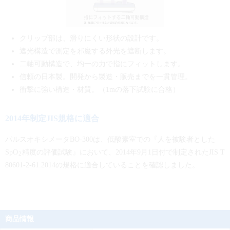
クリップ部は、滑りにくい形状の設計です。
遮光構造で測定を邪魔する外光を遮断します。
二軸可動構造で、均一の力で指にフィットします。
信頼の日本製。開発から製造・販売までを一貫管理。
衝撃に強い構造・材質。（1mの落下試験に合格）
2014年制定JIS規格に適合
パルスオキシメータBO-300は、低酸素室での『人を被験者とした
SpO
精度の評価試験』において、2014年9月1日付で制定されたJIS T
2
80601-2-61:2014の規格に適合していることを確認しました。
商品情報