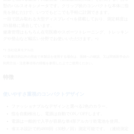
型のパルスオキシメータです。クリップ状のコンパクトな本体に指
先を挟むだけで、いつでもどこでも手軽に計測できます。
一目で読み取れる大型ディスプレイ
を搭載しており、測定精度は
*1
JIS規格に適合しています。
健康管理はもちろん在宅医療やスポーツトレーニング、トレッキン
グや登山など幅広い分野でお使いいただけます。
*2
*1 当社従来モデル比
*2 医療目的以外の用途で本製品を使用する場合は、医師への確認、又は関係医学会の
利用方法・注意事項等の情報を参照した上でご使用ください。
特徴
使いやすさ重視のコンパクトデザイン
ファッショナブルなデザインと選べる2色のカラー。
指を自動検出し、電源は自動でON／OFFします。
電源は一般的で入手が容易な単4形アルカリ乾電池を使用。
省エネ設計で約4800回（30秒／回）測定可能です。（連続測定