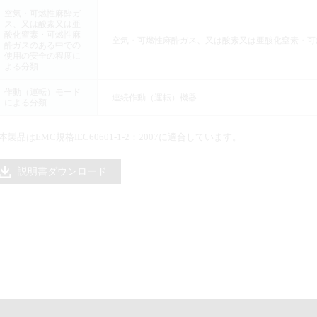
空気・可燃性麻酔ガ
ス、又は酸素又は亜
酸化窒素・可燃性麻
空気・可燃性麻酔ガス、又は酸素又は亜酸化窒素・可
酔ガスのある中での
使用の安全の程度に
よる分類
作動（運転）モード
連続作動（運転）機器
による分類
本製品はEMC規格IEC60601-1-2：2007に適合しています。
説明書ダウンロード