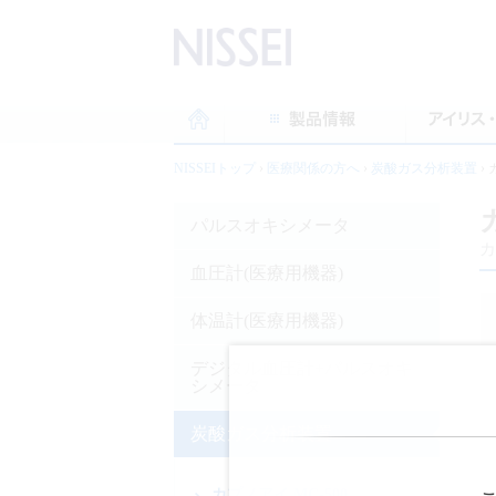
NISSEIトップ
›
医療関係の方へ
›
炭酸ガス分析装置
›
パルスオキシメータ
カ
血圧計(医療用機器)
体温計(医療用機器)
デジタル血圧計+パルスオキ
シメータ
炭酸ガス分析装置
カプノアイ MC-500