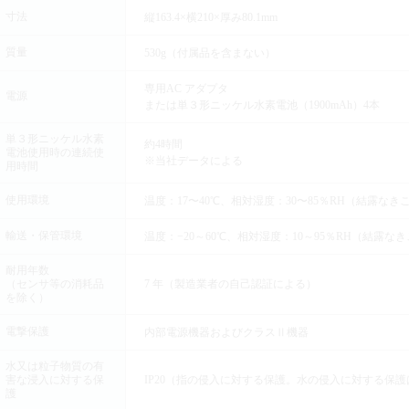
寸法
縦163.4×横210×厚み80.1mm
質量
530g（付属品を含まない）
専用AC アダプタ
電源
または単３形ニッケル水素電池（1900mAh）4本
単３形ニッケル水素
約4時間
電池使用時の連続使
※当社データによる
用時間
使用環境
温度：17〜40℃、相対湿度：30〜85％RH（結露なき
輸送・保管環境
温度：−20～60℃、相対湿度：10～95％RH（結露な
耐用年数
（センサ等の消耗品
7 年（製造業者の自己認証による）
を除く）
電撃保護
内部電源機器およびクラスⅡ機器
水又は粒子物質の有
害な浸入に対する保
IP20（指の侵入に対する保護。水の侵入に対する保
護