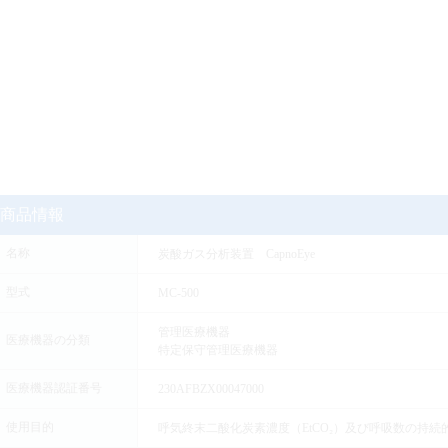
商品情報
名称
炭酸ガス分析装置 CapnoEye
型式
MC-500
管理医療機器
医療機器の分類
特定保守管理医療機器
医療機器認証番号
230AFBZX00047000
使用目的
呼気終末二酸化炭素濃度（EtCO₂）及び呼吸数の持続